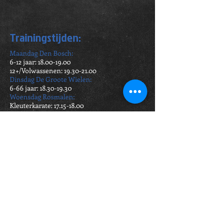
Trainingstijden:
Maandag Den Bosc
h:
6-12 jaar:
18.00-19.00
12+/
Volwassenen:
19.30-21.00
Dinsdag De Groote Wielen
:
6-66 jaar:
18.30-19.30
Woensdag Rosmalen:
Kleuterkarate:
17.15-18.00
6-10 jaar:
18.00-19.00
10-14 jaar:
19.00-20.00
Volwassenen/ 12+ :
20.00-21.30
Vrijdag Rosmalen: Kumite / Sparren
6-66 jaar:
18.30-19.30
Zaterdag Rosmalen: 40+ Karate
40+ jaar:
15.45-17.00
Trainingslocaties
Den Bosch:
Platostraat 36 (St Jans Lyceum)