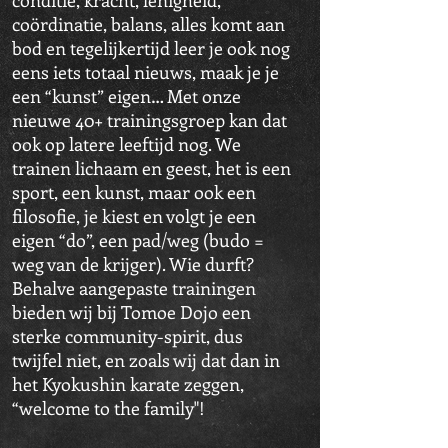
conditie, kracht, lenigheid,
coördinatie, balans, alles komt aan
bod en tegelijkertijd leer je ook nog
eens iets totaal nieuws, maak je je
een “kunst” eigen… Met onze
nieuwe 40+ trainingsgroep kan dat
ook op latere leeftijd nog. We
trainen lichaam en geest, het is een
sport, een kunst, maar ook een
filosofie, je kiest en volgt je een
eigen “do”, een pad/weg (budo =
weg van de krijger). Wie durft?
Behalve aangepaste trainingen
bieden wij bij Tomoe Dojo een
sterke community-spirit, dus
twijfel niet, en zoals wij dat dan in
het Kyokushin karate zeggen,
“welcome to the family"!