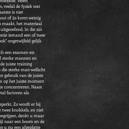
nstratie. Velen
, veelal de fysiek wat
atste is niet
out of ijs komt weinig
s maakt, het materiaal
uitgeoefend. In die zin
ratie iemand een of twee
ok" ongetwijfeld gelijk
ch een examen-eis
al sterke mannen en
de juiste training
n die sterke man wellicht
r gebruik van de juiste
 om op het juiste moment
 te concentreren. Naast
tal factoren als
perkt. Zo wordt er bij
e twee knokkels, en niet
 begrijpen, denkt u maar
pijl naar een boom en de
ien u nu een afgeplatte