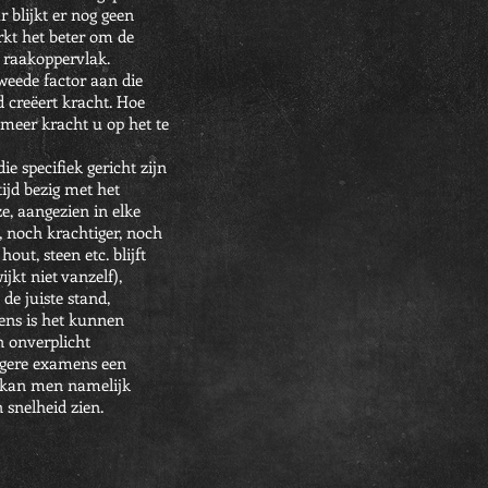
 blijkt er nog geen
erkt het beter om de
n raakoppervlak.
tweede factor aan die
d creëert kracht. Hoe
 meer kracht u op het te
e specifiek gericht zijn
tijd bezig met het
e, aangezien in elke
, noch krachtiger, noch
ut, steen etc. blijft
jkt niet vanzelf),
de juiste stand,
ens is het kunnen
n onverplicht
agere examens een
 kan men namelijk
 snelheid zien
.