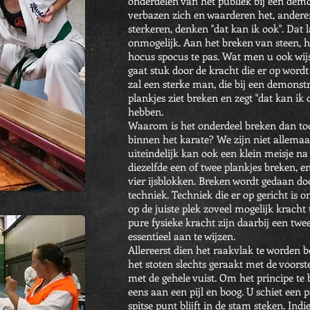
onderdelen van het publiek bij een demo
verbazen zich en waarderen het, anderen
sterkeren, denken "dat kan ik ook". Dat la
onmogelijk. Aan het breken van steen, h
hocus spocus te pas. Wat men u ook wij
gaat stuk door de kracht die er op wordt 
zal een sterke man, die bij een demonst
plankjes ziet breken en zegt "dat kan ik o
hebben.
Waarom is het onderdeel breken dan to
binnen het karate? We zijn niet allema
uiteindelijk kan ook een klein meisje na 
diezelfde een of twee plankjes breken, e
vier ijsblokken. Breken wordt gedaan doo
techniek. Techniek die er op gericht is
op de juiste plek zoveel mogelijk kracht
pure fysieke kracht zijn daarbij een twee
essentieel aan te wijzen.
Allereerst dien het raakvlak te worden be
het stoten slechts geraakt met de voorst
met de gehele vuist. Om het principe te
eens aan een pijl en boog. U schiet een 
spitse punt blijft in de stam steken. Ind