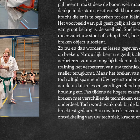
pijl neemt, raakt deze de boom wel, maar
deukje in de stam te zitten. Blijkbaar w
kracht die er is te beperken tot een klei
Het voorbeeld van pijl geeft gelijk al de 
van groot belang is, de snelheid. Snelhei
meer vaart uw stoot of schop heeft, hoe
breken object uitoefent.
Zo nu en dan worden er lessen gegeven di
op breken. Natuurlijk bent u eigenlijk al
verbeteren van uw mogelijkheden in dez
training het verbeteren van uw techniek
sneller terugkomt. Maar het breken van ho
toch altijd spannend (Uw tegenstander wi
vandaar dat in lessen wordt geoefend op 
houding etc. Pas tijdens de hogere exam
breken met verschillende technieken ee
onderdeel.
Toch wordt vaak ook bij de l
breektest gedaan. Aan uw breek-niveau
ontwikkeling van uw techniek, kracht en