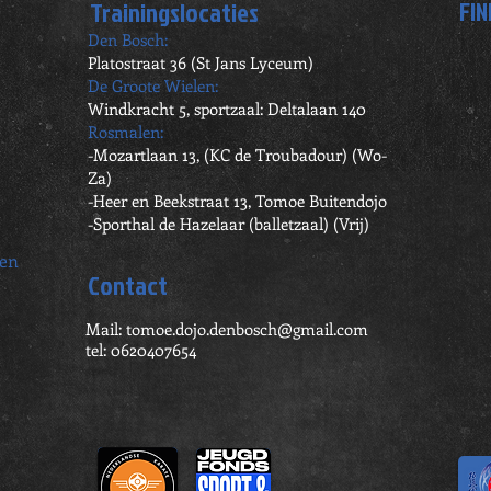
FIN
Trainingslocaties
Den Bosch:
Platostraat 36 (St Jans Lyceum)
De Groote Wielen:
Windkracht 5, sportzaal: Deltalaan 140
Rosmalen:
-Mozartlaan 13, (KC de Troubadour) (Wo-
Za)
-Heer en Beekstraat 13, Tomoe Buitendojo
-Sporthal de Hazelaar (balletzaal) (Vrij)
ren
Contact
Mail:
tomoe.dojo.denbosch@gmail.com
tel: 0620407654