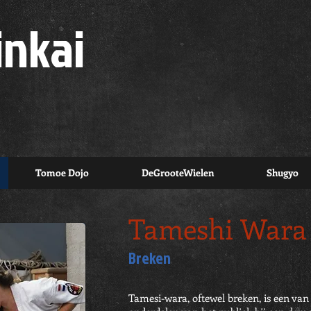
inkai
Tomoe Dojo
DeGrooteWielen
Shugyo
Tameshi Wara
Breken
Tamesi-wara, oftewel breken, is een van