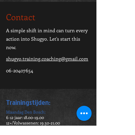
Contact
A simple shift in mind can turn every
action into Shugyo. Let's start this
now.
shugyo.training.coaching@gmail.com
06-20407654
Trainingstijden:
Maandag Den Bosc
h:
6-12 jaar:
18.00-19.00
12+/
Volwassenen:
19.30-21.00
Dinsdag De Groote Wielen
:
6-66 jaar:
18.30-19.30